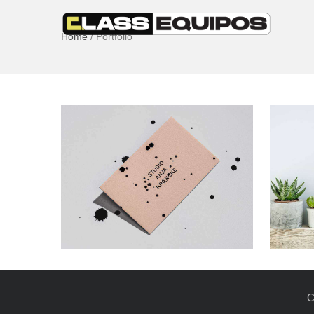
Home
/
Portfolio
C